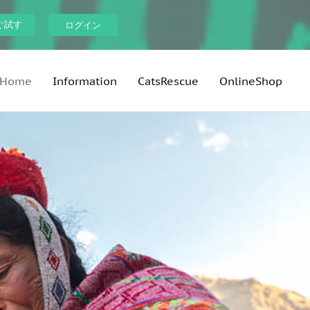
ぐ試す
ログイン
Home
Information
CatsRescue
OnlineShop